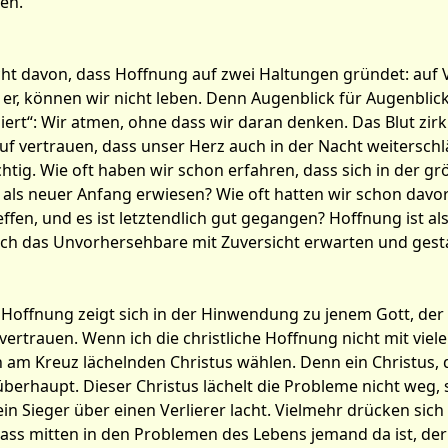
en.
icht davon, dass Hoffnung auf zwei Haltungen gründet: auf
er, können wir nicht leben. Denn Augenblick für Augenblick
iert“: Wir atmen, ohne dass wir daran denken. Das Blut zir
uf vertrauen, dass unser Herz auch in der Nacht weitersch
htig. Wie oft haben wir schon erfahren, dass sich in der g
de als neuer Anfang erwiesen? Wie oft hatten wir schon da
ffen, und es ist letztendlich gut gegangen? Hoffnung ist a
auch das Unvorhersehbare mit Zuversicht erwarten und gest
r Hoffnung zeigt sich in der Hinwendung zu jenem Gott, de
ertrauen. Wenn ich die christliche Hoffnung nicht mit viel
am Kreuz lächelnden Christus wählen. Denn ein Christus, de
berhaupt. Dieser Christus lächelt die Probleme nicht weg, s
ein Sieger über einen Verlierer lacht. Vielmehr drücken sich
dass mitten in den Problemen des Lebens jemand da ist, der 