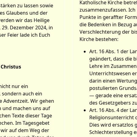
Katholische Kirche betr
tärken zu lassen sowie
zusammenzufassen. Ich
des Glaubens und der
Punkte in geraffter Form
werden wir das Heilige
die Bedenken in Bezug au
 29. Dezember 2024, in
Verschlechterung der bi
ser Feier lade ich Euch
Kirche bestehen:
Art. 16 Abs. 1 der 
geändert, dass die b
Lehre im Zusammenh
 Christus
Unterrichtswesen ers
darin einen Wertung
nicht nur ein
postulierten Grunds
, sondern auch ein
— gerade eine ersatz
de Adventzeit. Wir gehen
des Gesetzgebers zu
n und machen uns auf
Art. 16 Abs. 4 der L
schen Texte dieser Tage
Religionsunterricht 
echen. Im Tagesgebet
Dies wird ersatzlos 
s wir auf dem Weg der
Schlechterstellung 