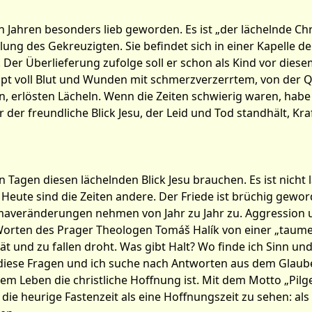
en Jahren besonders lieb geworden. Es ist „der lächelnde Chri
g des Gekreuzigten. Sie befindet sich in einer Kapelle de
. Der Überlieferung zufolge soll er schon als Kind vor di
Haupt voll Blut und Wunden mit schmerzverzerrtem, von der 
en, erlösten Lächeln. Wenn die Zeiten schwierig waren, habe
ir der freundliche Blick Jesu, der Leid und Tod standhält, 
n Tagen diesen lächelnden Blick Jesu brauchen. Es ist nicht
Heute sind die Zeiten andere. Der Friede ist brüchig gewor
maveränderungen nehmen von Jahr zu Jahr zu. Aggression un
rten des Prager Theologen Tomáš Halík von einer „taumeln
t und zu fallen droht. Was gibt Halt? Wo finde ich Sinn und
diese Fragen und ich suche nach Antworten aus dem Glaub
em Leben die christliche Hoffnung ist. Mit dem Motto „Pilg
ie heurige Fastenzeit als eine Hoffnungszeit zu sehen: als e