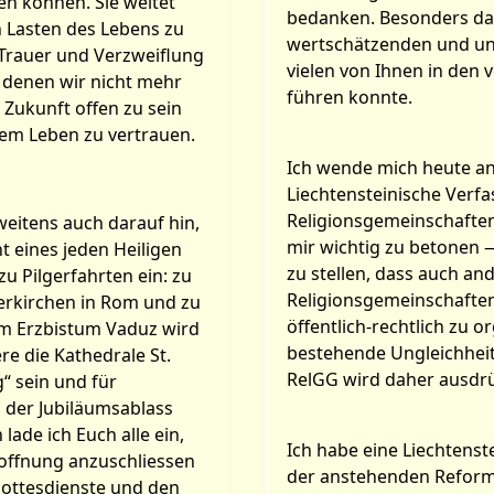
n können. Sie weitet
bedanken. Besonders dan
en Lasten des Lebens zu
wertschätzenden und unt
 Trauer und Verzweiflung
vielen von Ihnen in de
 denen wir nicht mehr
führen konnte.
 Zukunft offen zu sein
rem Leben zu vertrauen.
Ich wende mich heute an 
Liechtensteinische Verf
Religionsgemeinschafteng
weitens auch darauf hin,
mir wichtig zu betonen —
t eines jeden Heiligen
zu stellen, dass auch an
zu Pilgerfahrten ein: zu
Religionsgemeinschaften 
gerkirchen in Rom und zu
öffentlich-rechtlich zu o
Im Erzbistum Vaduz wird
bestehende Ungleichheit 
e die Kathedrale St.
RelGG wird daher ausdrü
g“ sein und für
h der Jubiläumsablass
lade ich Euch alle ein,
Ich habe eine Liechtenst
Hoffnung anzuschliessen
der anstehenden Reform,
Gottesdienste und den