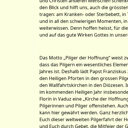
und Christen anderen Menschen schenke
den Blick und hilft uns, auch die grösst
tragen: am Kranken- oder Sterbebett, in
und in all den schwierigen Momenten, in
weiterwissen. Denn hoffen heisst, für die
und auf das gute Wirken Gottes in unse
Das Motto „Pilger der Hoffnung“ weist z
dass das Pilgern ein wesentliches Elemen
Jahres ist. Deshalb lädt Papst Franziskus 
den Heiligen Pforten in den grossen Pil
den Wallfahrtskirchen in den Diözesen. 
im kommenden Heiligen Jahr insbesonder
Florin in Vaduz eine „Kirche der Hoffnun
Pilgerinnen und Pilger offenstehen. Auc
kann hier gewährt werden. Ganz herzlich 
Euch dieser weltweiten Pilgerfahrt der 
und Euch durch Gebet, die Mitfeier der 