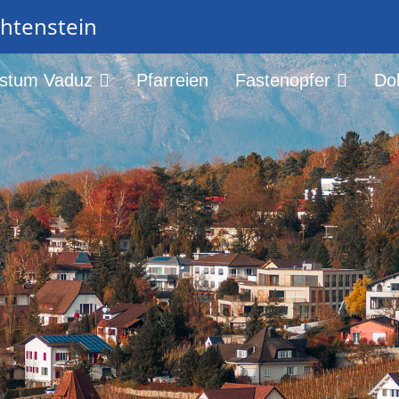
chtenstein
istum Vaduz
Pfarreien
Fastenopfer
Do