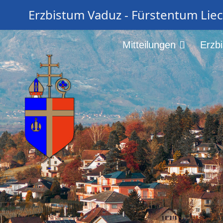
Erzbistum Vaduz - Fürstentum Lie
Mitteilungen
Erzb