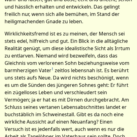
und hässlich erhalten und entwickeln. Das gelingt
freilich nur, wenn sich alle bemühen, im Stand der
heiligmachenden Gnade zu leben.
Wirklichkeitsfremd ist es zu meinen, der Mensch sei
stets edel, hilfreich und gut. Ein Blick in die alltägliche
Realität genügt, um diese idealistische Sicht als Irrtum
zu entlarven. Niemand wird bezweifeln, dass das
Gleichnis vom verlorenen Sohn bezie­hungsweise vom
1
barmherzigen Vater
zeitlos lebensnah ist. Es berührt
uns stets aufs Neue. Da wird nichts beschönigt, wenn
es um die Sünden des jüngeren Sohnes geht: Er führt
ein zügelloses Leben und verschleudert sein
Vermögen; ja er hat es mit Dirnen durchgebracht. Am
Schlu­ss seines vertanen Lebensabschnittes landet er
buchstäblich im Schweinestall. Gibt es da noch eine
wirkliche Aussicht auf einen Neuanfang? Einen
Versuch ist es jedenfalls wert, auch wenn es nur die
Arbeit als Tagelöhner im Vaterhaus sein sollte. Doch