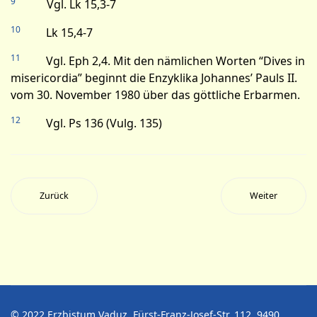
9
Vgl. Lk 15,3-7
10
Lk 15,4-7
11
Vgl. Eph 2,4. Mit den nämlichen Worten “Dives in
misericordia” beginnt die Enzyklika Johannes’ Pauls II.
vom 30. November 1980 über das göttliche Erbarmen.
12
Vgl. Ps 136 (Vulg. 135)
Zurück
Weiter
© 2022 Erzbistum Vaduz. Fürst-Franz-Josef-Str. 112. 9490